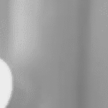
0
Din kurv er tom.
Subtotal:
0,00
kr.
0,00
kr.
inkl. moms
Se kurv
Kasse