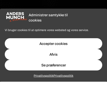
Tourplan
Se hele tourplanen
Administrer samtykke til
cookies
Kløften
27.06.2026
Anders Munch
Vi bruger cookies til at optimere vores websted og vores service.
Info / billet
Festival
&
Broderskabet
Accepter cookies
Afvis
Færgekroen
24.07.2026
Anders Munch
Info / billet
Hadsund
&
Se præferencer
Broderskabet
Privatlivspolitik
Privatlivspolitik