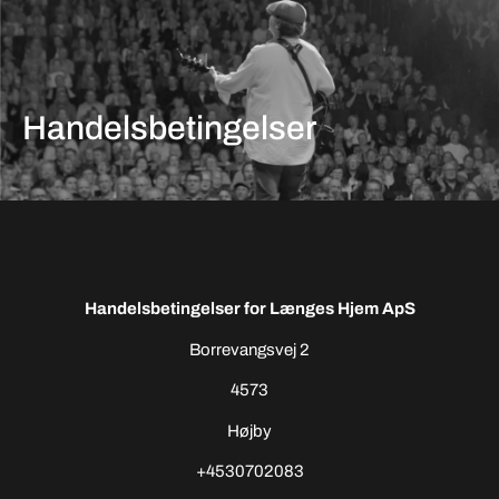
0
Din kurv er tom.
Handelsbetingelser
Subtotal:
0,00
kr.
0,00
kr.
inkl. moms
Se kurv
Kasse
Handelsbetingelser for Længes Hjem ApS
Borrevangsvej 2
4573
Højby
+4530702083