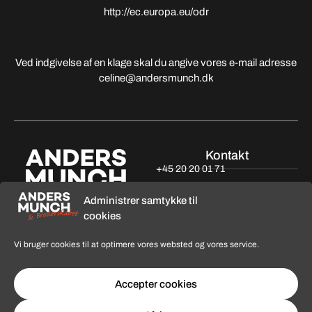
http://ec.europa.eu/odr
Ved indgivelse af en klage skal du angive vores e-mail adresse
celine@andersmunch.dk
Kontakt
+45 20 20 01 71
Anders@andersmunch.dk
Administrer samtykke til
© 2026 Anders Munch – Designet af
cookies
CVR 42362131
Auxo.dk
Generelt
Privatlivspolitik
Vi bruger cookies til at optimere vores websted og vores service.
Handelsbetingelser
Accepter cookies
Kasse
Følg med her